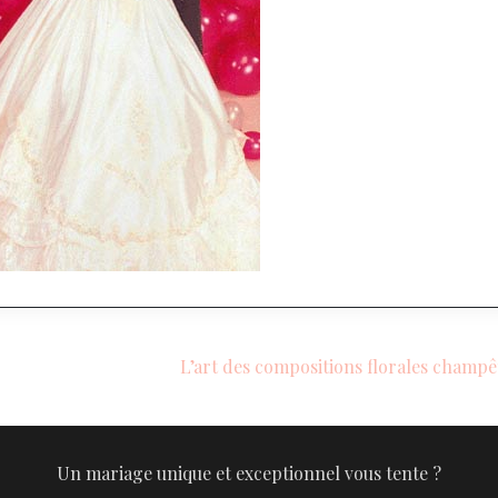
L’art des compositions florales champê
Un mariage unique et exceptionnel vous tente ?